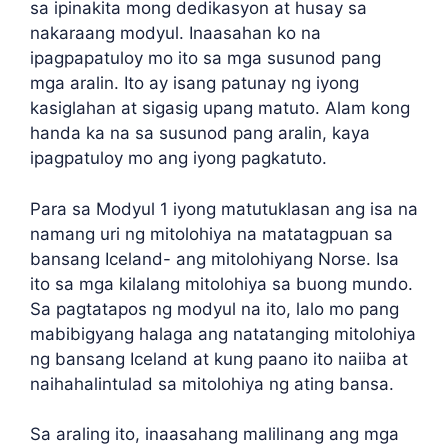
sa ipinakita mong dedikasyon at husay sa
nakaraang modyul. Inaasahan ko na
ipagpapatuloy mo ito sa mga susunod pang
mga aralin. Ito ay isang patunay ng iyong
kasiglahan at sigasig upang matuto. Alam kong
handa ka na sa susunod pang aralin, kaya
ipagpatuloy mo ang iyong pagkatuto.
Para sa Modyul 1 iyong matutuklasan ang isa na
namang uri ng mitolohiya na matatagpuan sa
bansang Iceland- ang mitolohiyang Norse. Isa
ito sa mga kilalang mitolohiya sa buong mundo.
Sa pagtatapos ng modyul na ito, lalo mo pang
mabibigyang halaga ang natatanging mitolohiya
ng bansang Iceland at kung paano ito naiiba at
naihahalintulad sa mitolohiya ng ating bansa.
Sa araling ito, inaasahang malilinang ang mga