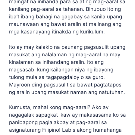
maingat na inihanda para sa ating mag-aaral sa
kanilang pag-aaral sa tahanan. Binubuo ito ng
iba’t ibang bahagi na gagabay sa kanila upang
maunawaan ang bawat aralin at malinang ang
mga kasanayang itinakda ng kurikulum.
Ito ay may kalakip na paunang pagsusulit upang
masukat ang nalalaman ng mag-aaral na may
kinalaman sa inihandang aralin. Ito ang
magsasabi kung kailangan niya ng ibayong
tulong mula sa tagapagdaloy o sa guro.
Mayroon ding pagsusulit sa bawat pagtatapos
ng aralin upang masukat naman ang natutuhan.
Kumusta, mahal kong mag-aaral? Ako ay
nagagalak sapagkat ikaw ay makasasama ko sa
panibagong paglalakbay at pag-aaral sa
asignaturang Filipino! Labis akong humahanga