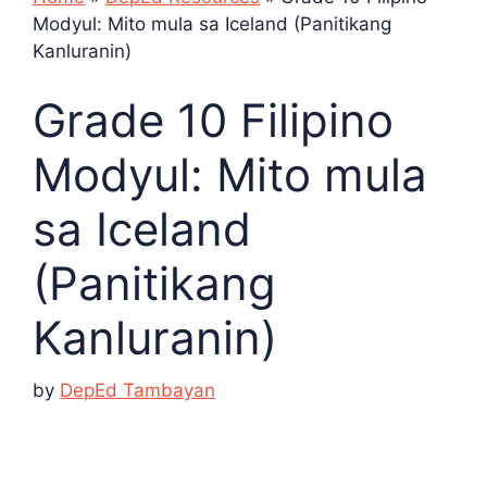
Modyul: Mito mula sa Iceland (Panitikang
Kanluranin)
Grade 10 Filipino
Modyul: Mito mula
sa Iceland
(Panitikang
Kanluranin)
by
DepEd Tambayan