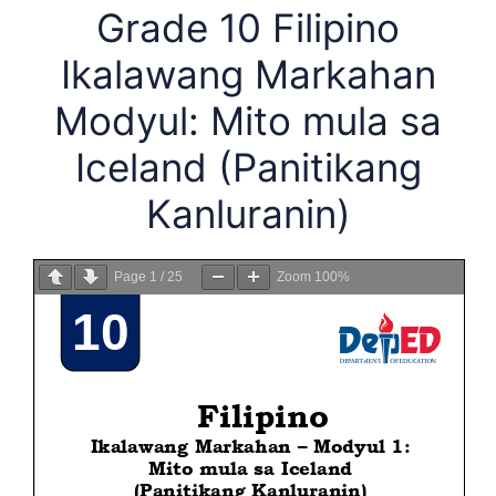
Grade 10 Filipino
Ikalawang Markahan
Modyul: Mito mula sa
Iceland (Panitikang
Kanluranin)
Page
1
/
25
Zoom
100%